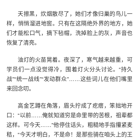
天擦黑，炊烟散尽了，她们才像归巢的鸟儿一
样，悄悄溜进地窖。只有在这隔绝外界的地方，她
们才能松口气，摘下毡帽，洗掉脸上的灰，声音也
恢复了清亮。
油灯的火苗晃着。夜深了，寒气越来越重，可
学员们一点没觉得冷，围着灯火分头讨论。“持久
战”“统一战线”“发动群众”……这些词儿在他们嘴里
来回念叨。
高金艺蹲在角落，眉头拧成了疙瘩，笨拙地开
口：“以前……俺就知道穷是命里带的苦根，祖辈都
这样。可今天……”他停住话头，粗糙地手指攥紧麦
秸，“今天才明白，不是命！是那些骑在咱头上的王