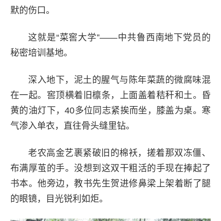
默的伤口。
这就是“菜窖大学”——中共鲁西南地下党员的
秘密培训基地。
深入地下，泥土的腥气与陈年菜蔬的微腐味混
在一起。窖顶横着旧檩条，上面盖着秸秆和土。昏
黄的油灯下，40多位同志紧挨而坐，膝盖为桌。寒
气渗入单衣，直往骨头缝里钻。
老农高金艺裹紧破旧的棉袄，搓着那双冻僵、
布满厚茧的手。没想到这双干粗活的手现在捧起了
书本。他旁边，教书先生贺进修鼻梁上架着断了腿
的眼镜，目光锐利如炬。