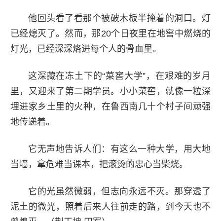
他回头看了看那个被破木板半掩着的洞口。灯
已经熄灭了。然而，那20个日夜里在地窖中燃烧的
灯光，已经深深烙进每个人的骨血里。
这深藏在冻土下的“菜窖大学”，在艰难的岁月
里，又迎来了第二期学员。小小菜窖，就像一粒深
埋进家乡土里的火种，在鲁西南几十个村子间顽强
地传递着。
它无声地告诉人们：有这么一种大学，用大地
当墙，拿危难当课本，把滚烫的忠心当柴烧。
它的光虽然微弱，但志向永远不灭。那穿透了
泥土的微光，照着后来人往前走的路，到今天也不