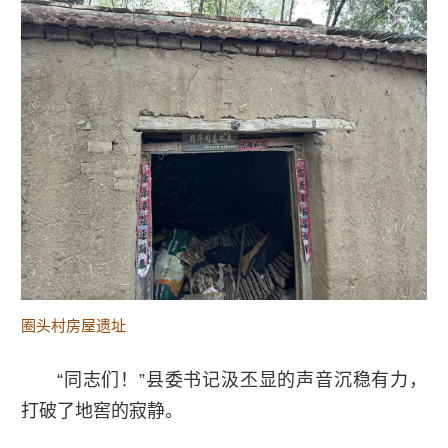
圈头村房屋遗址
“同志们！”县委书记汲丕显的声音沉稳有力，
打破了地窖的寂静。