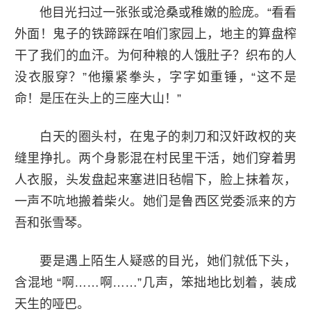
他目光扫过一张张或沧桑或稚嫩的脸庞。“看看
外面！鬼子的铁蹄踩在咱们家园上，地主的算盘榨
干了我们的血汗。为何种粮的人饿肚子？织布的人
没衣服穿？”他攥紧拳头，字字如重锤，“这不是
命！是压在头上的三座大山！”
白天的圈头村，在鬼子的刺刀和汉奸政权的夹
缝里挣扎。两个身影混在村民里干活，她们穿着男
人衣服，头发盘起来塞进旧毡帽下，脸上抹着灰，
一声不吭地搬着柴火。她们是鲁西区党委派来的方
吾和张雪琴。
要是遇上陌生人疑惑的目光，她们就低下头，
含混地 “啊……啊……”几声，笨拙地比划着，装成
天生的哑巴。