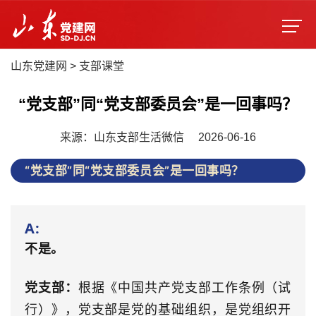
山东党建网
>
支部课堂
“党支部”同“党支部委员会”是一回事吗？
来源：山东支部生活微信
2026-06-16
“党支部”同“党支部委员会”是一回事吗？
A:
不是。
党支部
：
根据《中国共产党支部工作条例（试
行）》，党支部
是党的基础组织，是党组织开