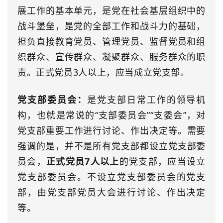
展工作的基本单元，是党在社会基层组织中的
战斗堡垒，是党的全部工作和战斗力的基础，
担负直接教育党员、管理党员、监督党员和组
织群众、宣传群众、凝聚群众、服务群众的职
责。正式党员3人以上，应当成立党支部。
党支部委员会：
是党支部日常工作的领导机
构，也就是常说的“支部委员会”“支委会”，对
党支部重要工作进行讨论、作出决定等。需要
强调的是，并不是所有党支部都设立党支部委
员会，
正式党员7人以上
的党支部，应当设立
党支部委员会。不设立党支部委员会的党支
部，由党支部党员大会进行讨论、作出决定
等。