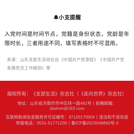
🔔小支提醒
入党时间是时间节点，党籍是身份状态，党龄是年
限时长，三者用途不同，填写表格时不可混用。
来源：
山东支部生活综合自《中国共产党章程》《中国共产党
发展党员工作细则》等
版权所有：《支部生活》杂志社（《走向世界》杂志社）
地址：山东省济南市市中区纬一路482号
丨
投稿邮箱：
zbshrm@163.com
互联网新闻信息服务许可证编号：37120170004丨
违法和不良信息
举报电话：0531-51771205
丨
鲁ICP备2023048860号-3