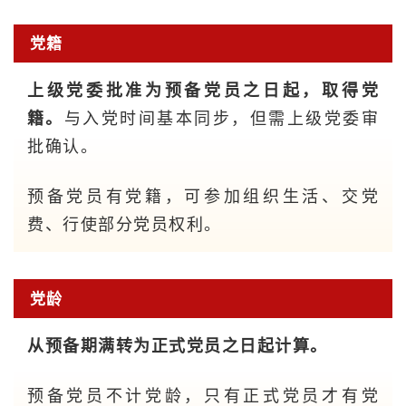
党籍
上级党委批准为预备党员之日起，取得党
籍。
与入党时间基本同步，但需上级党委审
批确认。
预备党员有党籍，可参加组织生活、交党
费、行使部分党员权利。
党龄
从预备期满转为正式党员之日起计算。
预备党员不计党龄，只有正式党员才有党