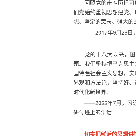
回顾党的奋斗历程可
们党始终重视思想建党、
想、坚定的意志、强大的
——2017年
9
月
29
日
党的十八大以来，国
题。我们坚持把马克思主
国特色社会主义思想，实
界观和方法论，坚持好、
时代化新境界。
——2022年
7
月，习
研讨班上的讲话
切实把鲜活的思想讲