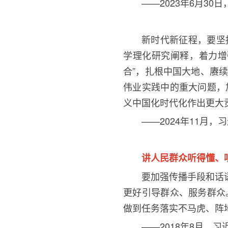
——2023年
6
月
30
日
新时代新征程，要坚
学理化研究阐释，着力增
合
”
，扎根中国大地、赓续
伟业实践中的重大问题，
义中国化时代化作出更大
——2024年
11
月，习
讲人民群众听得懂、
要加强传播手段和话
更好引导群众、服务群众
做到任务落实不马虎、阵
——2018年
8
月，习