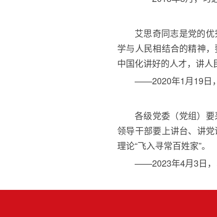
艾思奇同志是党的优
学与人民相结合的精神，
中国化讲好的人才，讲人
——2020年
1
月
19
日
各级党委（党组）要
领导干部要上讲台、讲党
理论
“飞入寻常百姓家
”
。
——2023年
4
月
3
日，