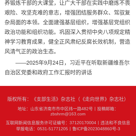
养锻炼干部的大课堂，让广大干部在实践中磨炼不畏
艰险、攻坚克难的意志，增强团结服务群众、驾驭复
杂局面的本领。全面建强基层组织，增强基层党组织
政治功能和组织功能。巩固深入贯彻中央八项规定精
神学习教育成果，健全正风肃纪反腐长效机制，营造
风清气正的政治生态。
——
2025
年
9
月
24
日，习近平在听取新疆维吾尔
自治区党委和政府工作汇报时的讲话
版权所有：《支部生活》杂志社（《走向世界》杂志社）
地址：山东省济南市市中区纬一路482号
丨
投稿邮箱：
zbshrm@163.com
互联网新闻信息服务许可证编号：37120170004丨
违法和不良信息
举报电话：0531-51771205
丨
鲁ICP备2023048860号-3