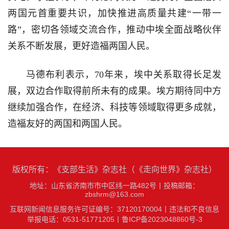
两国元首重要共识，加快推进高质量共建“一带一
路”，密切各领域交流合作，推动中埃全面战略伙伴
关系不断发展，更好造福两国人民。
马德布利表示，70年来，埃中关系取得长足发
展，双边合作取得前所未有的成果。埃方期待同中方
继续加强合作，在经济、科技等领域取得更多成就，
造福友好的两国和两国人民。
版权所有：《支部生活》杂志社（《走向世界》杂志社）
地址：山东省济南市市中区纬一路482号
丨
投稿邮箱：
zbshrm@163.com
互联网新闻信息服务许可证编号：37120170004丨
违法和不良信息
举报电话：0531-51771205
丨
鲁ICP备2023048860号-3