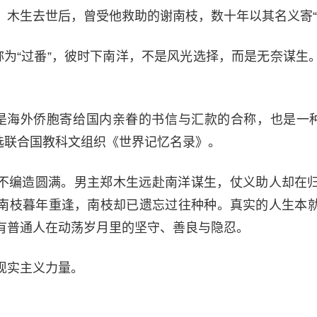
。木生去世后，曾受他救助的谢南枝，数十年以其名义寄“
被称为“过番”，彼时下南洋，不是风光选择，而是无奈谋生
，是海外侨胞寄给国内亲眷的书信与汇款的合称，也是一种
入选联合国教科文组织《世界记忆名录》。
不编造圆满。男主郑木生远赴南洋谋生，仗义助人却在
南枝暮年重逢，南枝却已遗忘过往种种。真实的人生本
有普通人在动荡岁月里的坚守、善良与隐忍。
现实主义力量。