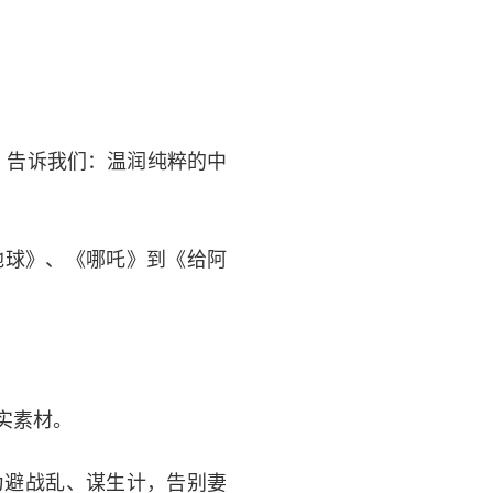
》告诉我们：温润纯粹的中
地球》、《哪吒》到《给阿
实素材。
为避战乱、谋生计，告别妻