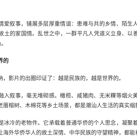
情爱叙事，铺展多层厚重情谊：患难与共的乡情、陌生
故土的家国情。乱世之中，一群平凡人凭道义立身、以
色。
界的
纳，影片的出圈印证了：越是民族的，越是世界的。
融入叙事，毫无堆砌感。橄榄、咸猪肉、无米粿等烟火
老厝榕树、木棉花等乡土场景，都是潮汕人生活的真实缩
是冰冷的老物件。它承载着普通华侨的个人思念，凝聚
让海外华侨华人的故土深情、中华民族的守望精神，都能