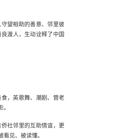
人守望相助的善意、邻里彼
善良渡人，生动诠释了中国
美食，英歌舞、潮剧、营老
影。
着侨社邻里的互助情谊，更
被看见、被读懂。