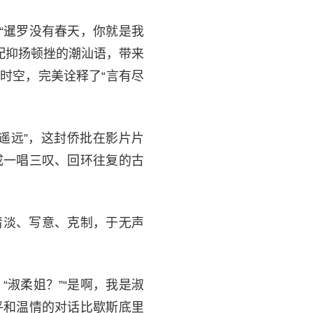
“暹罗没有春天，你就是我
搭配抑扬顿挫的潮汕语，带来
时空，完美诠释了“言有尽
遥远”，这封侨批在影片片
成一唱三叹、回环往复的古
清淡、写意、克制，于无声
淑柔姐？”“是啊，我是淑
。”平和温情的对话比歇斯底里