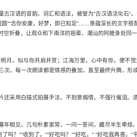
量古汉语的音韵、词汇和语法，被誉为“古汉语活化石”。
团圆”“念你安康，好梦，即已知足”……意蕴深长的文字
时空折叠，让观众和下南洋的祖辈、潮汕的阿嬷身处同一
生明月，似与你共肩并赏；江海万里，心中有你，便不觉
三次。每一次朗读都是情感的叠加，直至最终升腾，形
片还采用白描式拍摄手法，不刻意煽情，不强行催泪。
暮年相见，几句朴素家常，一问一答间，藏尽半生牵挂。“
了吗？”“收到了。”“好吃吗？”“好吃。” “好吃我再寄