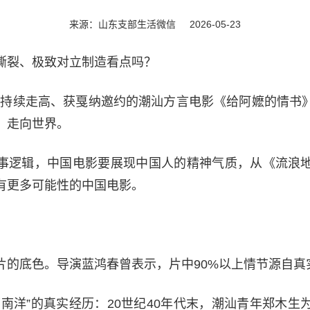
来源：山东支部生活微信
2026-05-23
撕裂、极致对立制造看点吗？
票房持续走高、获戛纳邀约的潮汕方言电影《给阿嬷的情书
、走向世界。
事逻辑，中国电影要展现中国人的精神气质，从《流浪
有更多可能性的中国电影。
片的底色。导演蓝鸿春曾表示，片中90%以上情节源自真
下南洋”的真实经历：20世纪40年代末，潮汕青年郑木生