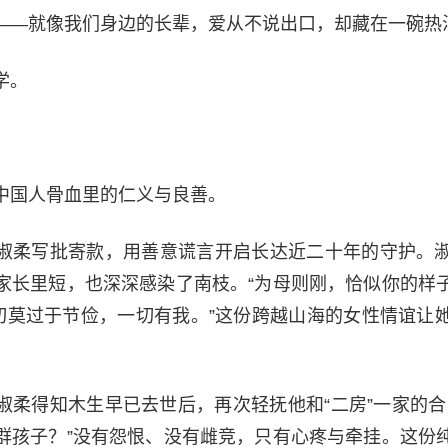
——就像我们身边的长辈，爱从不说出口，却藏在一碗热
学。
中国人骨血里的仁义与良善。
淑柔写批寄款，用善意谎言开启长达近二十年的守护。
家长里短，也深深感染了南枝。“为母则刚，恰似你的样
但切莫过于节俭，一切有我。”这份跨越山海的女性情谊让
淑柔得知木生早已去世后，再次轻抚他和“二房”一家的合
群孩子？”没有怨恨、没有雌竞，只有心疼与牵挂。这份