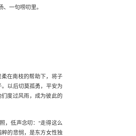
汤、一句唠叨里。
淑柔在南枝的帮助下，将子
子。以后切莫孤勇，平安为
她们度过风雨，成为彼此的
照，低声念叨：“走得这么
纯粹的悲悯，是东方女性独