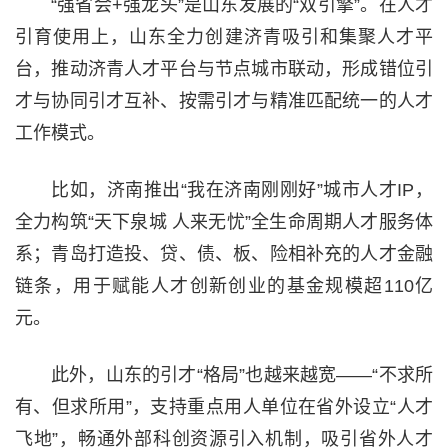
“强省会+强龙头”是山东发展的“双引擎”。在人才
引育使用上，山东全力创建济青吸引和集聚人才平
台，推动济青人才平台与节点城市联动，形成错位引
才与协同引才互补、按需引才与精准匹配统一的人才
工作模式。
比如，济南推出“我在济南刚刚好”城市人才IP，
全力构筑“天下泉城 人来无忧”全生命周期人才服务体
系；青岛打造投、贷、债、板、险相补充的人才金融
链条，用于赋能人才创新创业的基金规模超110亿
元。
此外，山东的引才“格局”也越来越宽——“不求所
有、但求所用”，支持重点用人单位在省外设立“人才
飞地”，畅通外部科创资源引入机制，吸引省外人才