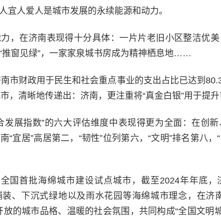
人宜人爱人是城市发展的永续能源和动力。
能力，在济南表现得十分具体：一片片老旧小区整洁优美
“推窗见绿”，一家家泉城书房成为精神栖息地……
年济南市财政用于民生和社会重点事业的支出占比已达到80
城市，清晰地传递出：济南，更注重将“真金白银”用于提
合发展指数”的六大评估维度中表现得更为全面：在创
“宜居”高居第二，“韧性”位列第六，“文明”排名第八，“
为全国首批海绵城市建设试点城市，截至2024年年底
透水铺装、下沉式绿地以及雨水花园等海绵城市理念，在济
开放的城市品格、温暖的社会氛围，共同构成“全国文明城