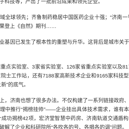
子科技等，产出了一批前沿成果和领先企业。
域全球领先；齐鲁制药稳居中国医药企业十强；“济南一号”
果登上《自然》期刊……
业基因已发生了根本性的重塑与升华。这背后是城市关
国重点实验室、3家省实验室、126家省重点实验室以及8
院士工作站，还有7188家高新技术企业和9165家科
新”的底气。
上，济南也想了很多办法。不仅构建了一系列链接政府
理中推行“揭榜挂帅”——企业挂出具体技术需求，谁有
累计成功揭榜42项，宏济堂智慧中药房、济南轨道交通盾
破解了企业和科研院所“各吹各的号、各唱各的调”问题。