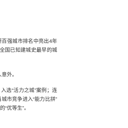
研百强城市排名中亮出4年
为全国已知建城史最早的城
人意外。
入选“活力之城”案例；连
当城市竞争进入“能力比拼”
“优等生”。