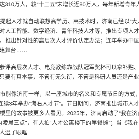
310万人，较“十三五”末增长近80万人，每年新增青年
提起人才就自动联想高学历、高技术时，济南已经以“大
对人工智能、数字经济、青年科技人才等，推出专项人
，推出针对性的高层次人才评价认定办法；连年举办中
建舞台……
参评高层次人才、电竞教练靠战队冠军奖杯可以拿补贴
只要有真本事，不管有无头衔，不管是科研人员还是产业
市能像济南一样，以一座城市的名义和专属节日的方式，
，连续3年举办“海右人才节”。节日期间，济南推出城市人
楼里的故事被更多人看见。2025年，济南启动了“我在济
的凌晨三点”，有人拍“人才公寓楼下的早餐摊”；当《我
人湿了眼眶……