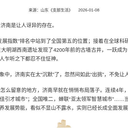
来源：山东《支部生活》
2026-01-08
事，济南是让人讶异的存在。
发展指数”排名中站到了全国第五的位置；接着在全球科
在大明湖西南遗址发现了4200年前的古墙古井，一跃成
人乍听之下都忍不住怔神。
象中，济南实在太“沉默”了，忽然间如此“出挑”，不免让
怎么留意的地方，济南早就在悄悄布局落子。连续4年，
佳引才城市”；全国唯二，蝉联“亚太领军智慧城市”……
养发展势能，看似不显山不露水，实则已经长成全面发展的