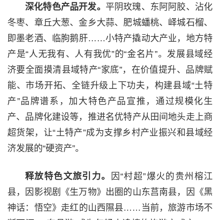
深化特色产品开发。
平阴玫瑰、东阿阿胶、沾化
冬枣、章丘大葱、金乡大蒜、肥城蟠桃、峄城石榴、
即墨老酒、临朐鹅肝……小特产撬动大产业，地方特
产是“人无我有、人有我优”的“金名片”。发展县域经
济要全面摸清县域特产“家底”，在价值提升、品牌赋
能、市场开拓、全链升级上下功夫，构建县域“土特
产”品牌谱系，加大特色产品宣推，通过规模化生
产、品牌化建设等，推进名优特产从田间地头走上商
超货架，让“土特产”成为支撑乡村产业振兴和县域经
济发展的“硬资产”。
释放特色文旅引力。
因“村超”爆火的贵州榕江
县，因影视剧《生万物》出圈的山东莒南县，因《黑
神话：悟空》走红的山西隰县……当前，旅游市场不