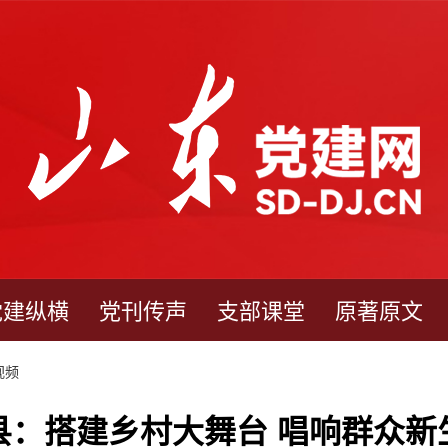
党建纵横
党刊传声
支部课堂
原著原文
视频
县：搭建乡村大舞台 唱响群众新