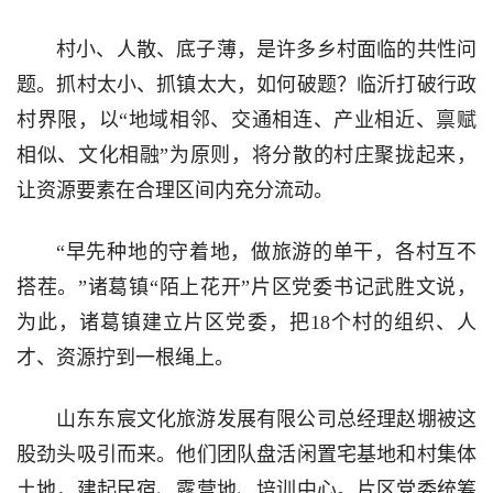
村小、人散、底子薄，是许多乡村面临的共性问
题。抓村太小、抓镇太大，如何破题？临沂打破行政
村界限，以“地域相邻、交通相连、产业相近、禀赋
相似、文化相融”为原则，将分散的村庄聚拢起来，
让资源要素在合理区间内充分流动。
“早先种地的守着地，做旅游的单干，各村互不
搭茬。”诸葛镇“陌上花开”片区党委书记武胜文说，
为此，诸葛镇建立片区党委，把18个村的组织、人
才、资源拧到一根绳上。
山东东宸文化旅游发展有限公司总经理赵堋被这
股劲头吸引而来。他们团队盘活闲置宅基地和村集体
土地，建起民宿、露营地、培训中心。片区党委统筹