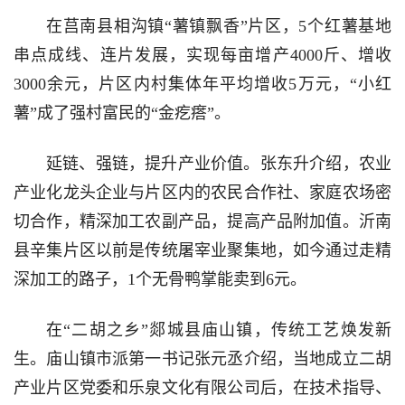
在莒南县相沟镇“薯镇飘香”片区，5个红薯基地
串点成线、连片发展，实现每亩增产4000斤、增收
3000余元，片区内村集体年平均增收5万元，“小红
薯”成了强村富民的“金疙瘩”。
延链、强链，提升产业价值。张东升介绍，农业
产业化龙头企业与片区内的农民合作社、家庭农场密
切合作，精深加工农副产品，提高产品附加值。沂南
县辛集片区以前是传统屠宰业聚集地，如今通过走精
深加工的路子，1个无骨鸭掌能卖到6元。
在“二胡之乡”郯城县庙山镇，传统工艺焕发新
生。庙山镇市派第一书记张元丞介绍，当地成立二胡
产业片区党委和乐泉文化有限公司后，在技术指导、