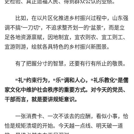
史检验、真正造福人民、得到群众公认的业绩。
比如，在以片区化推进乡村振兴过程中，山东强
调不搞“一刀切”，不追求整齐划一的“盆景”，而是立
足各地资源禀赋，因地制宜，宜农则农、宜工则工、
宜游则游，绘就各具特色的乡村振兴新图景。
有了把握分寸的智慧，还要有行有所止的敬畏。
“礼”约束行为，“乐”调和人心，“礼乐教化”是儒
家文化中维护社会秩序的重要方式。对今天的党员、
干部而言，就是要讲规矩意识。
一张消费卡、一次不该去的应酬，看似小事，恰
恰是规矩溃堤的开始。今天越一点线、明天破一道