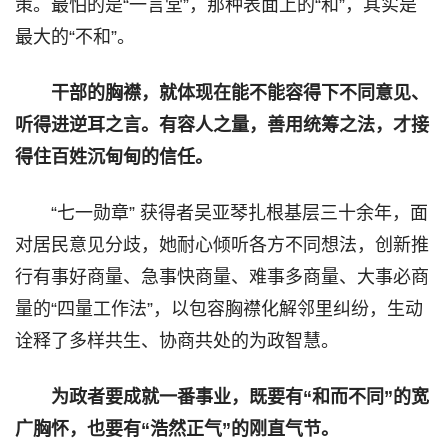
策。最怕的是“一言堂”，那种表面上的“和”，其实是
最大的“不和”。
干部的胸襟，就体现在能不能容得下不同意见、
听得进逆耳之言。有容人之量，善用统筹之法，才接
得住百姓沉甸甸的信任。
“七一勋章” 获得者吴亚琴扎根基层三十余年，面
对居民意见分歧，她耐心倾听各方不同想法，创新推
行有事好商量、急事快商量、难事多商量、大事必商
量的“四量工作法”，以包容胸襟化解邻里纠纷，生动
诠释了多样共生、协商共处的为政智慧。
为政者要成就一番事业，既要有“和而不同”的宽
广胸怀，也要有“浩然正气”的刚直气节。