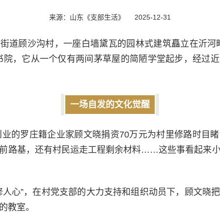
来源：山东《支部生活》
2025-12-31
街道顾沙沟村，一座白墙黛瓦的园林式建筑矗立在沂河
书院，它从一个仅有两间茅草屋的简陋学堂起步，经过
一场自发的文化觉醒
外创业的罗庄籍企业家顾文晓捐资70万元为村里修路时目
前路基，还有村民运走工程剩余材料……这些事看起来
修人心”，在村党支部的大力支持和组织动员下，顾文晓
的教室。