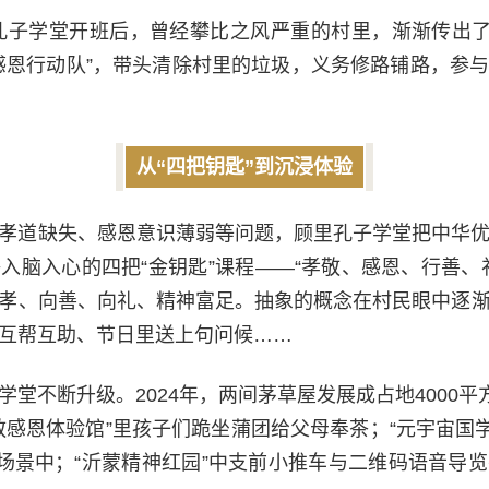
顾里孔子学堂开班后，曾经攀比之风严重的村里，渐渐传出了
感恩行动队”，带头清除村里的垃圾，义务修路铺路，参
从“四把钥匙”到沉浸体验
孝道缺失、感恩意识薄弱等问题，顾里孔子学堂把中华
入脑入心的四把“金钥匙”课程——“孝敬、感恩、行善、
孝、向善、向礼、精神富足。抽象的概念在村民眼中逐
互帮互助、节日里送上句问候……
堂不断升级。2024年，两间茅草屋发展成占地4000平
敬感恩体验馆”里孩子们跪坐蒲团给父母奉茶；“元宇宙国学
的场景中；“沂蒙精神红园”中支前小推车与二维码语音导