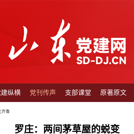
党建纵横
党刊传声
支部课堂
原著原文
化齐鲁
罗庄：两间茅草屋的蜕变