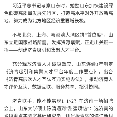
习近平总书记考察山东时，勉励山东加快建设绿
色低碳高质量发展先行区，打造高水平对外开放新高
地，努力成为北方地区经济重要增长极。
不与北京、上海、粤港澳大湾区拼“首位度”，山
东立足国家战略所需，发挥资源禀赋，正走出关键一
招——创建济青吸引和集聚人才平台。
充分释放济青人才磁吸效应，山东连续3年制定
《济青吸引和集聚人才平台年度工作要点》，出台
《济青高层次人才互认互通实施办法》，推动济青人
才评价互认、数据互联、服务共享、招引协同。
济青联手，能不能实现1+1>2？在济南一场招聘
会上，山东大学硕士陈涛遇到“甜蜜烦恼”：选济南的
省级重点实验室基础研究岗，还是择青岛的海洋新材