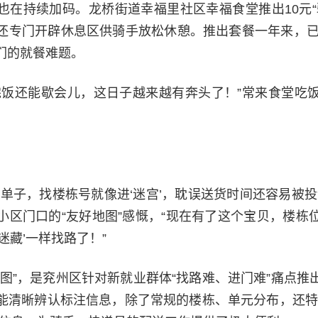
也在持续加码。龙桥街道幸福里社区幸福食堂推出10元“
还专门开辟休息区供骑手放松休憩。推出套餐一年来，已累
们的就餐难题。
完饭还能歇会儿，这日子越来越有奔头了！”常来食堂吃
的单子，找楼栋号就像进‘迷宫’，耽误送货时间还容易被投
小区门口的“友好地图”感慨，“现在有了这个宝贝，楼栋
迷藏’一样找路了！”
地图”，是兖州区针对新就业群体“找路难、进门难”痛点推
能清晰辨认标注信息，除了常规的楼栋、单元分布，还特