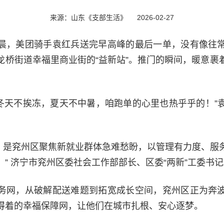
来源：山东《支部生活》
2026-02-27
晨，美团骑手袁红兵送完早高峰的最后一单，没有像往
龙桥街道幸福里商业街的“益新站”。推门的瞬间，暖意裹
。
’，冬天不挨冻，夏天不中暑，咱跑单的心里也热乎乎的！”
暖’，是兖州区聚焦新就业群体急难愁盼，以管理有力度、服
” 济宁市兖州区委社会工作部部长、区委“两新”工委书
务网，从破解配送难题到拓宽成长空间，兖州区正为奔
得着的幸福保障网，让他们在城市扎根、安心逐梦。