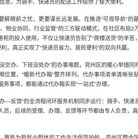
键信息，为骑手、快递员的配送工作提供了极大便利。
要解眼前之忧，更要谋长远发展。在推进“可视导航”的
营、物业协同、行业监管”的三方联动模式，在社区布局2
递柜的投入使用，不仅让快递员告别了“爬楼送货”的辛苦
便利，真正实现了“快递员省力、居民便利”的双向共赢。
班没空办、下班没处办”的办事难题，兖州区的暖心举措同
眼位置，“暖新代办箱”整齐排列，代办事项清单清晰张
服务事项，都能通过代办箱实现“一站式”办理。
代办—反馈”的全流程闭环服务机制同步运行：骑手、快递
人员，后续的受理、办理、反馈等环节都由专人负责，真
，更是为新就业群体的工作生活保驾护航。兖州区整合