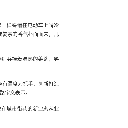
常一样蜷缩在电动车上啃冷
着姜茶的香气扑面而来，几
袁红兵捧着温热的姜茶，笑
务有温度为抓手，创新打造
记路宝义表示。
波在城市街巷的新业态从业