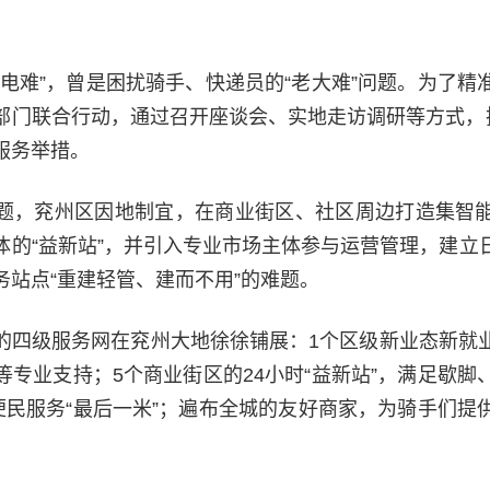
充电难”，曾是困扰骑手、快递员的“老大难”问题。为了精
部门联合行动，通过召开座谈会、实地走访调研等方式，把
服务举措。
题，兖州区因地制宜，在商业街区、社区周边打造集智
体的“益新站”，并引入专业市场主体参与运营管理，建立
务站点“重建轻管、建而不用”的难题。
的四级服务网在兖州大地徐徐铺展：1个区级新业态新就
等专业支持；5个商业街区的24小时“益新站”，满足歇脚
通便民服务“最后一米”；遍布全城的友好商家，为骑手们提