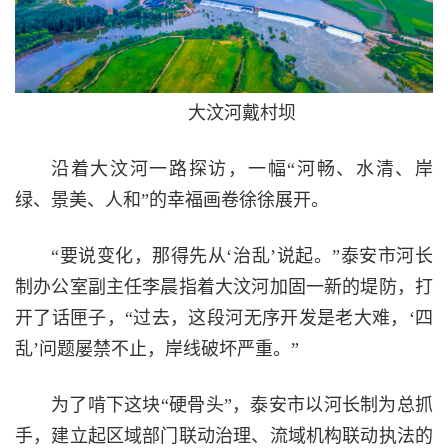
大汶河戴村坝
沿着大汶河一路探访，一幅“河畅、水清、岸
绿、景美、人和”的幸福画卷徐徐展开。
“要说变化，那得先从‘治乱’说起。”泰安市河长
制办公室副主任李晨指着大汶河加固一新的堤防，打
开了话匣子，“过去，这段河无序开发是老大难，‘四
乱’问题屡禁不止，岸线破坏严重。”
为了啃下这块“硬骨头”，泰安市以河长制为总抓
手，建立起区域部门联动治理、流域机构联动执法的