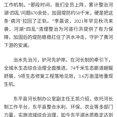
工作机制。“那段时间，我们全员上阵，累计整治河
湖‘四乱’问题670余处，加固堤防约50千米，硬是把这
条‘病河’拉回了正轨。”李晨说，2021年罕见秋汛来
袭，河湖“四乱”清理整治为河道行洪提供了有力保
障，加固后的堤防稳稳扛住了洪水冲击，守护了黄河
下游的安澜。
治水先治污，护河先护岸。在河长制的牵引下，
全域水生态综合治理全面推进。74千米生态廊道蜿蜒
舒展，9项生态修复工程落地见效，3.6万亩湿地重现
生机。
东平县河长制办公室副主任王凯介绍，依托河长
制工作平台，东平县整合水利、环保、农业等多部门
力量，实施流域综合治理，如今东平湖水质稳定达到