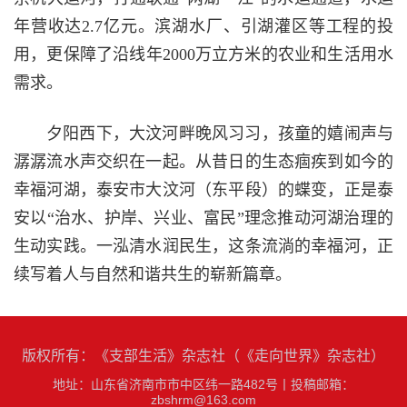
年营收达2.7亿元。滨湖水厂、引湖灌区等工程的投
用，更保障了沿线年2000万立方米的农业和生活用水
需求。
夕阳西下，大汶河畔晚风习习，孩童的嬉闹声与
潺潺流水声交织在一起。从昔日的生态痼疾到如今的
幸福河湖，泰安市大汶河（东平段）的蝶变，正是泰
安以“治水、护岸、兴业、富民”理念推动河湖治理的
生动实践。一泓清水润民生，这条流淌的幸福河，正
续写着人与自然和谐共生的崭新篇章。
版权所有：《支部生活》杂志社（《走向世界》杂志社）
地址：山东省济南市市中区纬一路482号
丨
投稿邮箱：
zbshrm@163.com