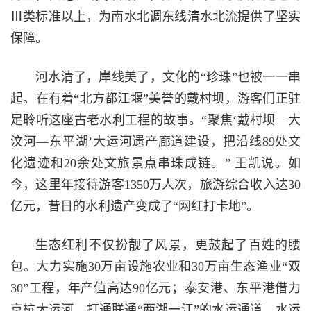
Ⅲ类标准以上，为南水北调东线清水北流提供了坚实
保障。
河水清了，岸线美了，文化的“珍珠”也被一一串
起。在有着“北方都江堰”美誉的戴村坝，游客们正驻
足聆听这座古老水利工程的故事。“聚焦‘戴村坝—大
汶河—东平湖’大运河遗产廊道建设，把沿线89处文
化遗迹和20余处文旅景点串珠成链。” 王凯说。如
今，这里年接待游客1350万人次，旅游综合收入达30
亿元，昔日的水利遗产变成了“网红打卡地”。
生态红利不仅扮靓了风景，更鼓起了百姓的腰
包。大力实施30万亩设施农业和30万亩生态渔业“双
30”工程，年产值高达90亿元；泰安港、东平港借力
京杭大运河，打通联通“两湖一江”的水运通道，水运