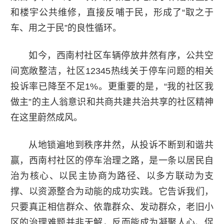
和楼宇公共维修，直接反哺于民，形成了“取之于
车、用之于民”的良性循环。
如今，西南村社区车辆停放井然有序，公共空
间宽敞整洁，社区12345热线关于停车问题的相关
投诉率已降至不足1%。更重要的是，“我的社区我
做主”的主人翁意识和共商共建共治共享的社区精神
在这里蔚然成风。
从地锁遍地到秩序井然，从投诉不断到和谐共
赢，西南村社区的停车治理之路，是一条以居民自
治为核心、以民主协商为路径、以多方联动为支
撑、以资源整合为动能的成功实践。它告诉我们，
只要真正相信群众、依靠群众、发动群众，老旧小
区的治理难题并非无解，反而能成为凝聚人心、促